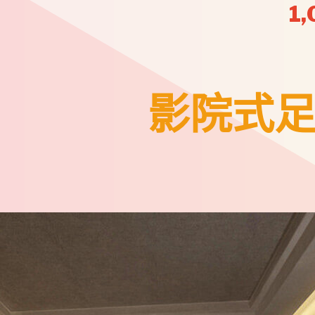
1
影院式