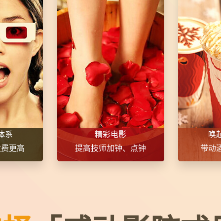
体系
精彩电影
唤
收费更高
提高技师加钟、点钟
带动