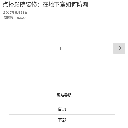
点播影院装修：在地下室如何防潮
发
2017年9月21日
布
阅读数：
5,327
于
文
下
页
1
一
章
页
导
航
网站导航
首页
下载