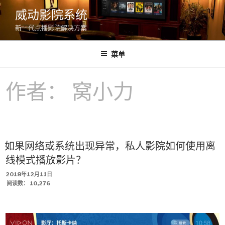
跳
威动影院系统
至
新一代点播影院解决方案
内
容
菜单
作者：
窝小力
如果网络或系统出现异常，私人影院如何使用离
线模式播放影片？
发
2018年12月11日
布
阅读数：
10,276
于