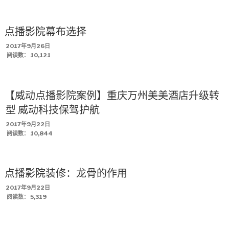
于
点播影院幕布选择
发
2017年9月26日
布
阅读数：
10,121
于
【威动点播影院案例】重庆万州美美酒店升级转
型 威动科技保驾护航
发
2017年9月22日
布
阅读数：
10,844
于
点播影院装修：龙骨的作用
发
2017年9月22日
布
阅读数：
5,319
于