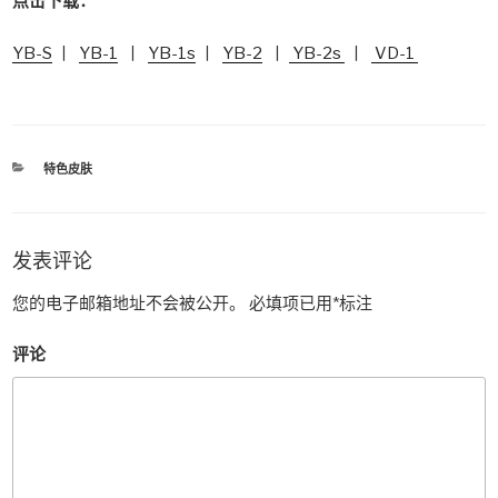
点击下载：
YB-S
丨
YB-1
丨
YB-1s
丨
YB-2
丨
YB-2s
丨
VD-1
分
特色皮肤
类
发表评论
您的电子邮箱地址不会被公开。
必填项已用
*
标注
评论