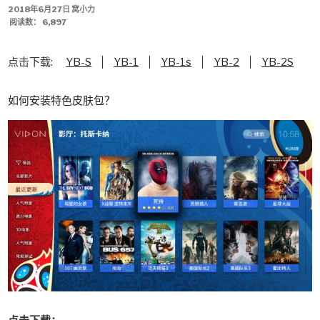
发
2018年6月27日
窝小力
布
阅读数：
6,897
于
点击下载:
YB-S
YB-1
YB-1s
YB-2
YB-2S
如何安装特色皮肤包？