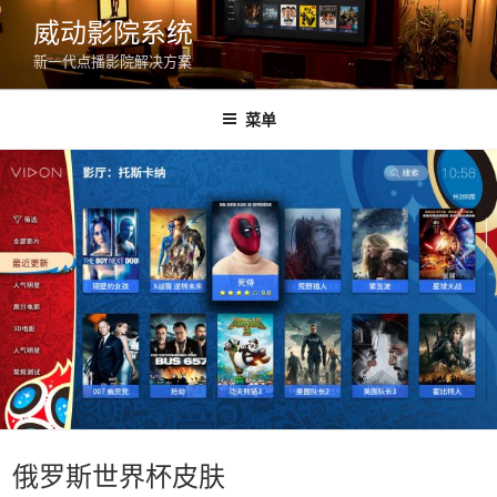
跳
威动影院系统
至
新一代点播影院解决方案
内
容
菜单
俄罗斯世界杯皮肤