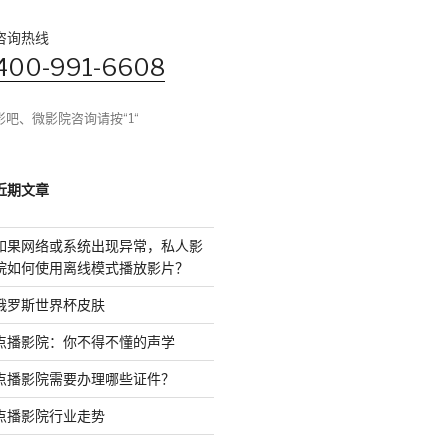
咨询热线
400-991-6608
影吧、微影院咨询请按“1“
近期文章
如果网络或系统出现异常，私人影
院如何使用离线模式播放影片？
俄罗斯世界杯皮肤
点播影院：你不得不懂的声学
点播影院需要办理哪些证件？
点播影院行业走势