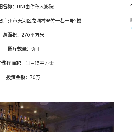
吧名称
：UNI由你私人影院
省广州市天河区龙洞村翠竹一巷一号2楼
总面积
：270平方米
影厅数量
：9间
个影厅面积
：11—15平方米
投资金额
：70万