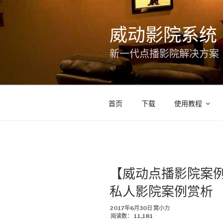
跳
至
威动影院系统
内
容
新一代点播影院解决方案
首页
下载
使用教程
【威动点播影院案例
私人影院案例赏析
发
2017年6月30日
窝小力
布
阅读数：
11,181