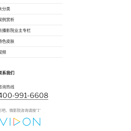
未分类
案例赏析
点播影院业主专栏
特色皮肤
视频
联系我们
咨询热线
400-991-6608
影吧、微影院咨询请按“1“