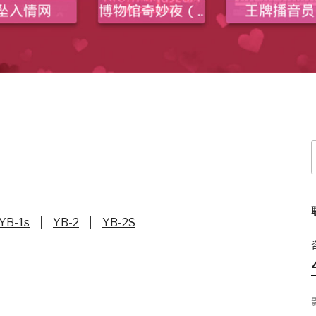
YB-1s
YB-2
YB-2S