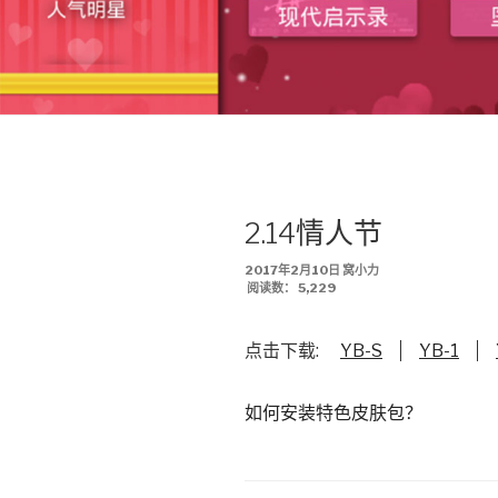
2.14情人节
发
2017年2月10日
窝小力
布
阅读数：
5,229
于
点击下载:
YB-S
YB-1
如何安装特色皮肤包？