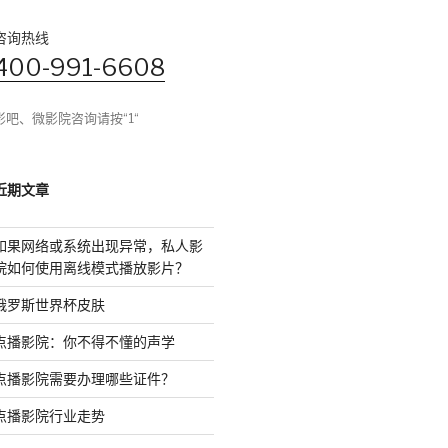
咨询热线
400-991-6608
影吧、微影院咨询请按“1“
近期文章
如果网络或系统出现异常，私人影
院如何使用离线模式播放影片？
俄罗斯世界杯皮肤
点播影院：你不得不懂的声学
点播影院需要办理哪些证件？
点播影院行业走势