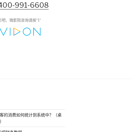
400-991-6608
影吧、微影院咨询请按“1“
客的消费如何统计到系统中？（桌
）