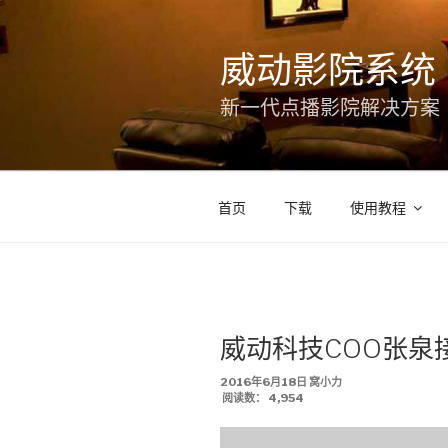
跳
至
威动影院系统
内
容
新一代点播影院解决方案
首页
下载
使用教程
威动科技COO张泉接
发
2016年6月18日
窝小力
布
阅读数：
4,954
于