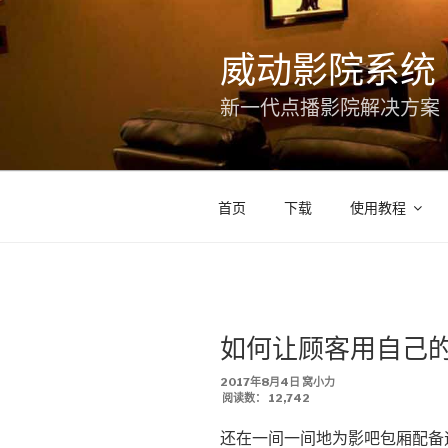
跳
至
威动影院系统
内
容
新一代点播影院解决方案
首页
下载
使用教程
如何让顾客用自己
发
2017年8月4日
窝小力
布
阅读数：
12,742
于
还在一间一间地为影吧包厢配备