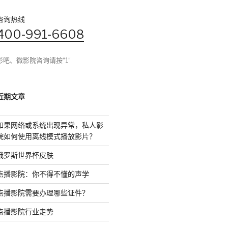
咨询热线
400-991-6608
影吧、微影院咨询请按“1“
近期文章
如果网络或系统出现异常，私人影
院如何使用离线模式播放影片？
俄罗斯世界杯皮肤
点播影院：你不得不懂的声学
点播影院需要办理哪些证件？
点播影院行业走势