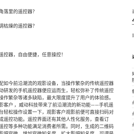
角落里的遥控器？
调枯燥的遥控器？
遥控器，自由便捷，任意操控！
配如今前沿潮流的观影设备，当操作繁杂的传统遥控器
动研发的手机遥控器便应运而生，轻松弥补了传统遥控
操作繁杂等诸多缺陷，最大限度提升了用户的体验感。
影客户 ，威动科技带来了前沿潮流的新功能——手机遥
台轻松操作设置一下，观影客户观影前便可直接扫码对
成遥控功能。遥控界面还有其他人性化服务，查看订
遥控等多种功能满足消费者所需。同时，生成的二维码
影吧官微，增加官微知名度，扩大影吧知名度，可谓是